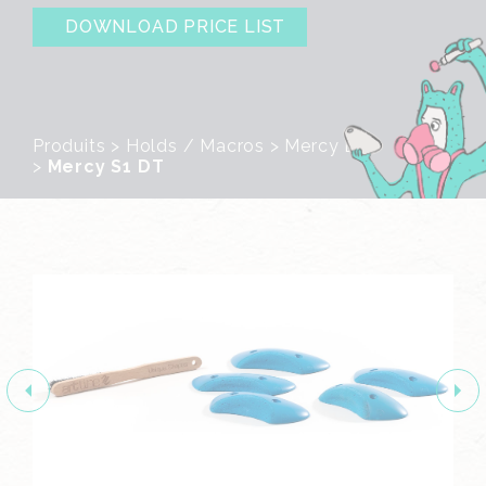
DOWNLOAD PRICE LIST
Produits
>
Holds / Macros
>
Mercy Line
>
Mercy S1 DT