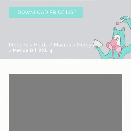
DOWNLOAD PRICE LIST
Produits
>
Holds / Macros
>
Mercy Line
>
Mercy DT XXL 4