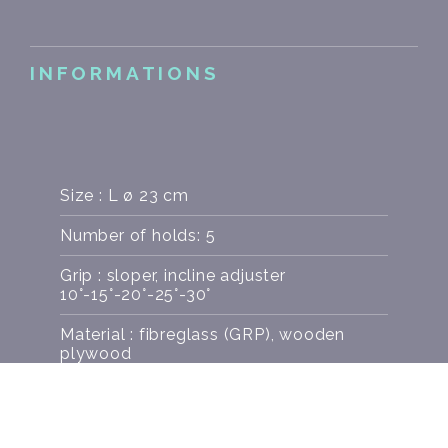
INFORMATIONS
Size : L ø 23 cm
Number of holds: 5
Grip : sloper, incline adjuster
10°-15°-20°-25°-30°
Material : fibreglass (GRP), wooden
plywood
Weight : 2.7 kg