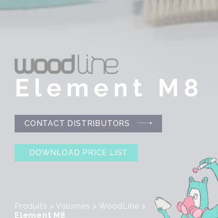
Element M8
CONTACT DISTRIBUTORS
DOWNLOAD PRICE LIST
Produits
>
Volumes
>
WoodLine
>
Element M8