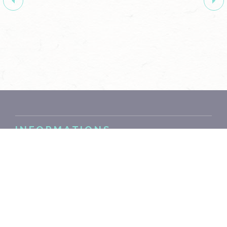
INFORMATIONS
Size : M / 80 x 27 x 22 cm
Material : plywood
Weight : 4.5 kg