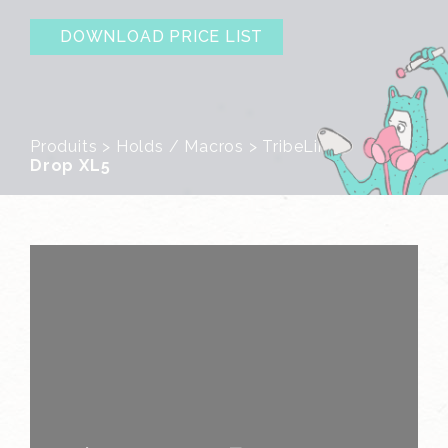
DOWNLOAD PRICE LIST
Produits
>
Holds / Macros
>
TribeLine
>
Drop XL5