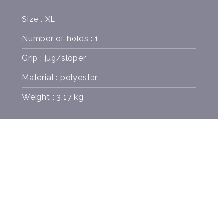
Size : XL
Number of holds : 1
Grip : jug/sloper
Material : polyester
Weight : 3.17 kg
SCREWS
COLORS