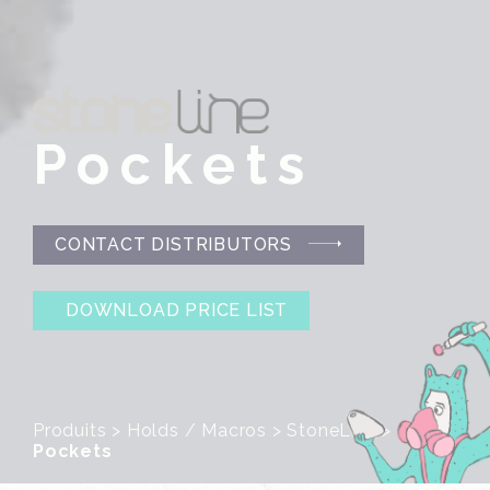
Pockets
CONTACT DISTRIBUTORS
DOWNLOAD PRICE LIST
Produits
>
Holds / Macros
>
StoneLine
>
Pockets