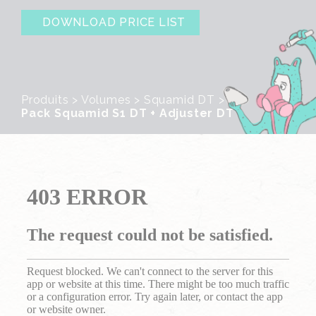
DOWNLOAD PRICE LIST
Produits
>
Volumes
>
Squamid DT
>
Pack Squamid S1 DT + Adjuster DT