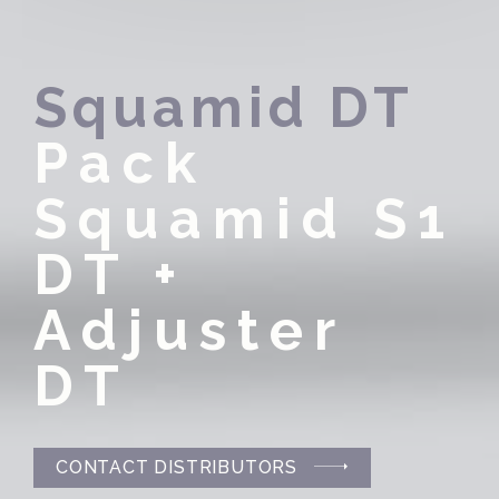
Squamid DT
Pack
Squamid S1
DT +
Adjuster
DT
CONTACT DISTRIBUTORS