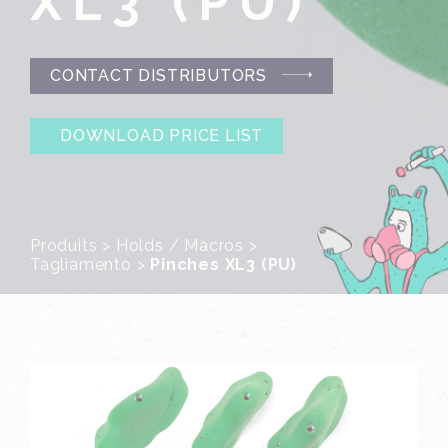
XL3 (PU)
CONTACT DISTRIBUTORS
DOWNLOAD PRICE LIST
Produits
>
Holds / Macros
>
Tagliamento
>
Pinches XL3 (PU)