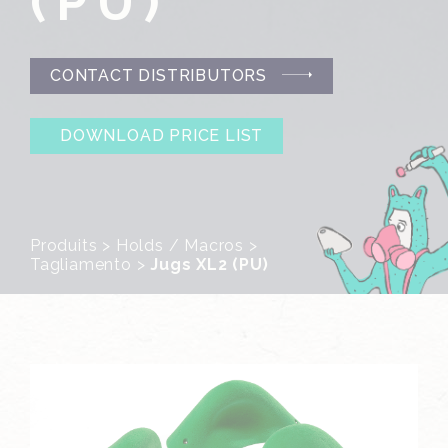
(PU)
CONTACT DISTRIBUTORS
DOWNLOAD PRICE LIST
Produits
>
Holds / Macros
>
Tagliamento
>
Jugs XL2 (PU)