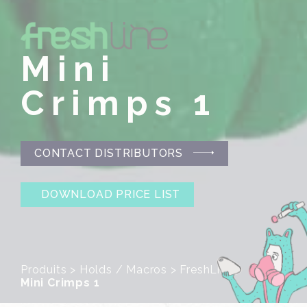
Mini
Crimps 1
CONTACT DISTRIBUTORS
DOWNLOAD PRICE LIST
Produits
>
Holds / Macros
>
FreshLine
>
Mini Crimps 1