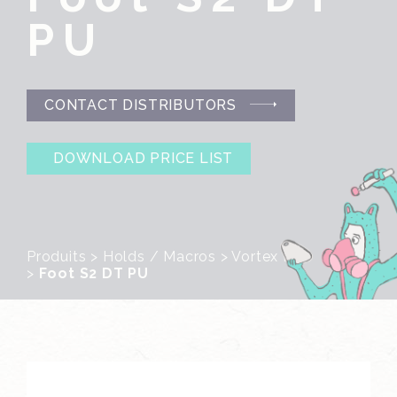
PU
CONTACT DISTRIBUTORS
DOWNLOAD PRICE LIST
Produits
>
Holds / Macros
>
Vortex Line
>
Foot S2 DT PU