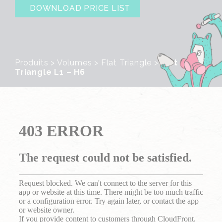
DOWNLOAD PRICE LIST
Produits
>
Volumes
>
Flat Triangle
>
Flat
Triangle L1 – H6