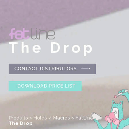
The Drop
CONTACT DISTRIBUTORS
DOWNLOAD PRICE LIST
Produits
>
Holds / Macros
>
FatLine
>
The Drop