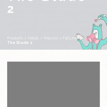
2
Produits
>
Holds / Macros
>
FatLine
>
The Blade 2