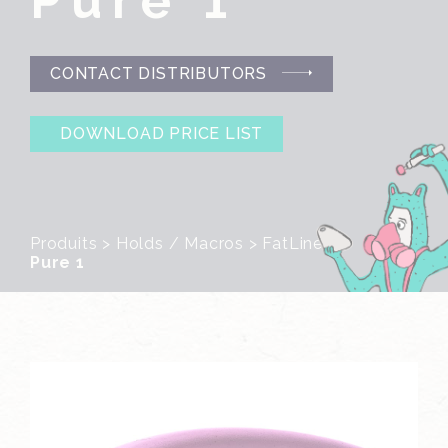
Pure 1
CONTACT DISTRIBUTORS
DOWNLOAD PRICE LIST
Produits
>
Holds / Macros
>
FatLine
>
Pure 1