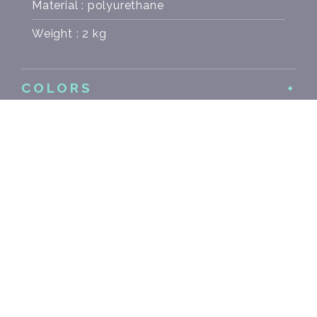
Material : polyurethane
Weight : 2 kg
COLORS
SIMILAR
PRODUCTS