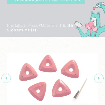
Produits
>
Prises/Macros
>
TribeLine
>
Slopers M2 DT