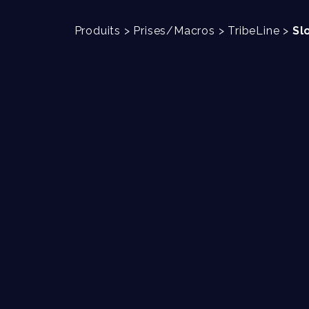
Produits
>
Prises/Macros
>
TribeLine
>
Sl