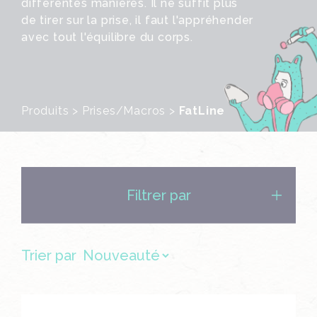
différentes manières. Il ne suffit plus
de tirer sur la prise, il faut l'appréhender
avec tout l'équilibre du corps.
Produits
>
Prises/Macros
>
FatLine
Filtrer par
Trier par