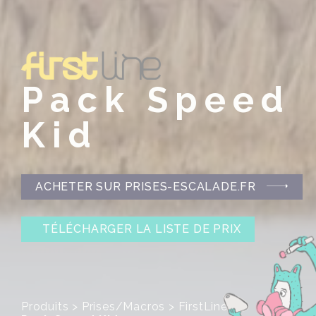
Pack Speed
Kid
ACHETER SUR PRISES-ESCALADE.FR
TÉLÉCHARGER LA LISTE DE PRIX
Produits
>
Prises/Macros
>
FirstLine
>