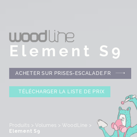
Element S9
ACHETER SUR PRISES-ESCALADE.FR
TÉLÉCHARGER LA LISTE DE PRIX
Produits
>
Volumes
>
WoodLine
>
Element S9