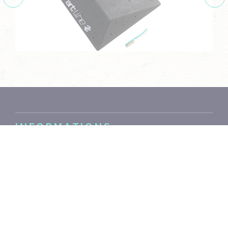
INFORMATIONS
Taille : M / 50 x 50 x 13 cm
Matériau : bois résiné
Poids : 3.8 kg