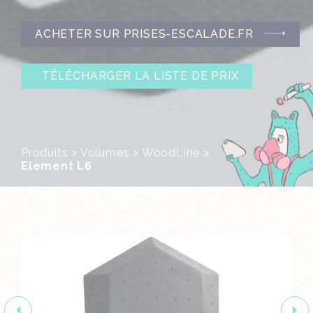
ACHETER SUR PRISES-ESCALADE.FR
TÉLÉCHARGER LA LISTE DE PRIX
Produits
>
Volumes
>
WoodLine
>
Element L6