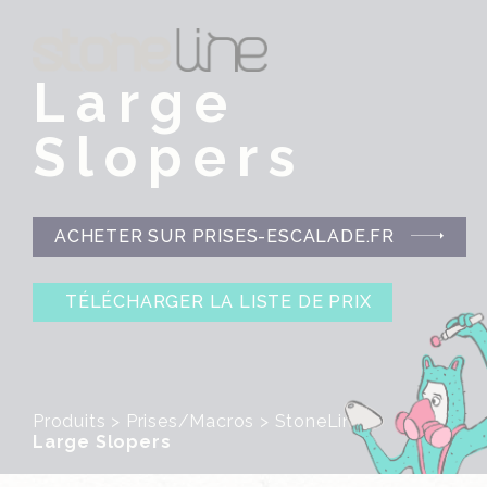
Large
Slopers
ACHETER SUR PRISES-ESCALADE.FR
TÉLÉCHARGER LA LISTE DE PRIX
Produits
>
Prises/Macros
>
StoneLine
>
Large Slopers