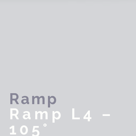
Ramp
Ramp L4 –
105°