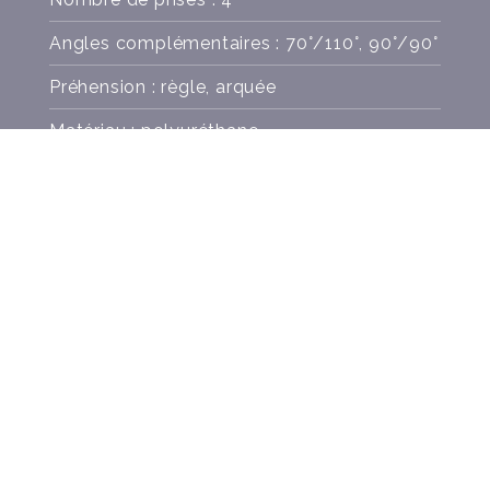
Angles complémentaires : 70°/110°, 90°/90°
Préhension : règle, arquée
Matériau : polyuréthane
Poids : 0.2 kg
VISSERIE
COULEURS