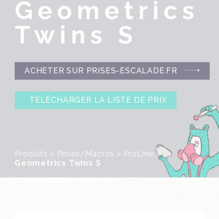
Geometrics
Twins S
ACHETER SUR PRISES-ESCALADE.FR
TÉLÉCHARGER LA LISTE DE PRIX
Produits
>
Prises/Macros
>
ProLine
>
Geometrics Twins S