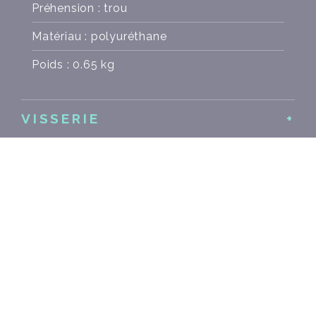
Préhension : trou
Matériau : polyuréthane
Poids : 0.65 kg
VISSERIE
COULEURS
PRODUITS
SIMILAIRES