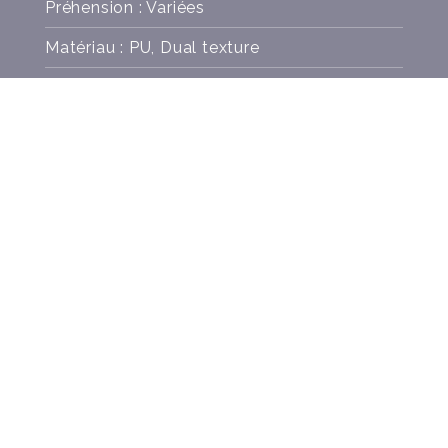
Préhension : Variées
Matériau : PU, Dual texture
Poids : 8.1 kg
VISSERIE
COULEURS
FOURNISSEUR
OFFICIEL