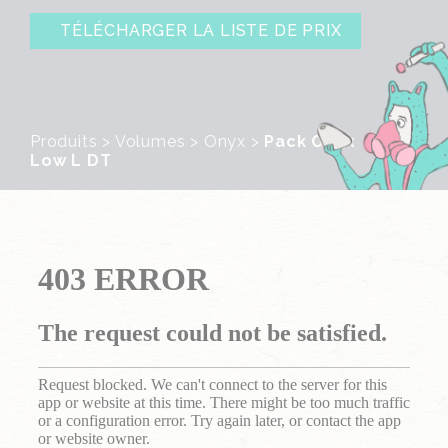
TÉLÉCHARGER LA LISTE DE PRIX
Produits
>
Volumes
>
Onyx
>
Pack Onyx
Low L DT