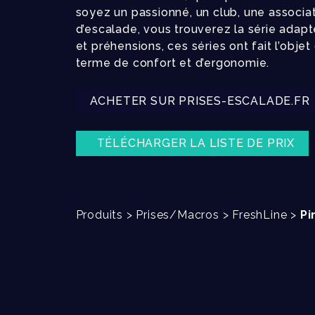
soyez un passionné, un club, une associati
d’escalade, vous trouverez la série adapt
et préhensions, ces séries ont fait l’objet
terme de confort et d’ergonomie.
ACHETER SUR PRISES-ESCALADE.FR
TÉLÉCHARGER LA LISTE DE PRIX
Produits
>
Prises/Macros
>
FreshLine
>
Pi