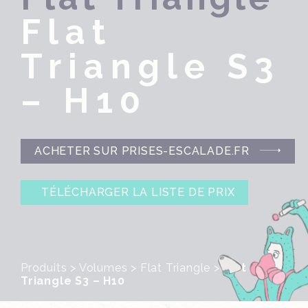
Flat
Triangle S3
– H10
ACHETER SUR PRISES-ESCALADE.FR
TÉLÉCHARGER LA LISTE DE PRIX
Produits
>
Volumes
>
Flat Triangle
>
Flat
Triangle S3 – H10