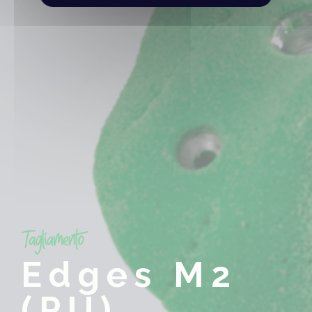
Edges M2
(PU)