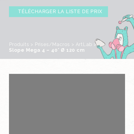
TÉLÉCHARGER LA LISTE DE PRIX
Produits
>
Prises/Macros
>
ArtLab
>
Slope Mega 4 – 40° Ø 120 cm