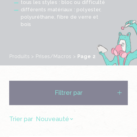
tous les styles : bloc ou difficulté
différents matériaux : polyester,
polyuréthane, fibre de verre et
bois
Produits
>
Prises/Macros
>
Page 2
Filtrer par
Trier par